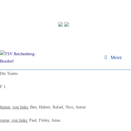
Zum
Inhalt
springen
Menü
Die Teams
F 1
hinten, von links:
Ben, Hubert, Rafael, Nico, Anton
vorne, von links:
Paul, Finley, Jonas