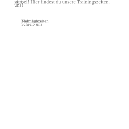
hier.
vorbei! Hier findest du unsere Trainingszeiten.
uns!
Mehr Infos
Trainingszeiten
Schreib uns