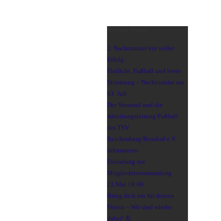
Recent Posts
2. Nachtturnier ein voller
Erfolg
Flutlicht, Fußball und beste
Stimmung – Nachtturnier am
03. Juli
Der Vorstand und die
Abteilungsleitung Fußball
des TSV
Reichenberg/Boxdorf e.V.
informieren
Einladung zur
Mitgliederversammlung
21.Mai 19:00
Bring dich ein für deinen
Verein – Wir sind wieder
dabei! 💪