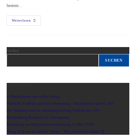
bestem…
Weiterlesen
Suchen
SUCHEN
Recent Posts
2. Nachtturnier ein voller Erfolg
Flutlicht, Fußball und beste Stimmung – Nachtturnier am 03. Juli
Der Vorstand und die Abteilungsleitung Fußball des TSV
Reichenberg/Boxdorf e.V. informieren
Einladung zur Mitgliederversammlung 21.Mai 19:00
Bring dich ein für deinen Verein – Wir sind wieder dabei! 💪