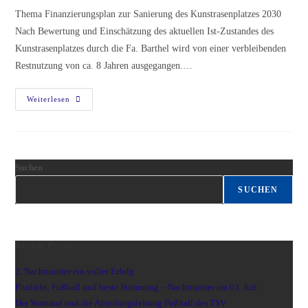
Thema Finanzierungsplan zur Sanierung des Kunstrasenplatzes 2030
Nach Bewertung und Einschätzung des aktuellen Ist-Zustandes des
Kunstrasenplatzes durch die Fa. Barthel wird von einer verbleibenden
Restnutzung von ca. 8 Jahren ausgegangen.…
Weiterlesen
Suchen
SUCHEN
Recent Posts
2. Nachtturnier ein voller Erfolg
Flutlicht, Fußball und beste Stimmung – Nachtturnier am 03. Juli
Der Vorstand und die Abteilungsleitung Fußball des TSV