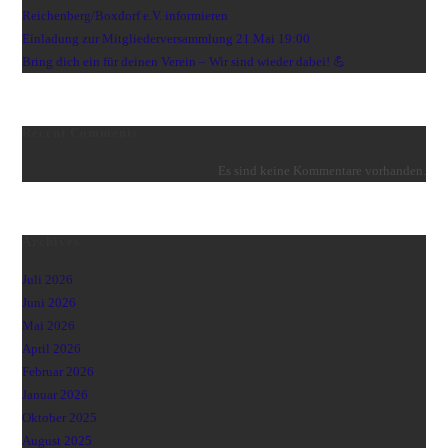
Reichenberg/Boxdorf e.V. informieren
Einladung zur Mitgliederversammlung 21.Mai 19:00
Bring dich ein für deinen Verein – Wir sind wieder dabei! 💪
Recent Comments
Es sind keine Kommentare vorhanden.
Archives
Juli 2026
Juni 2026
Mai 2026
April 2026
Februar 2026
Januar 2026
Oktober 2025
August 2025