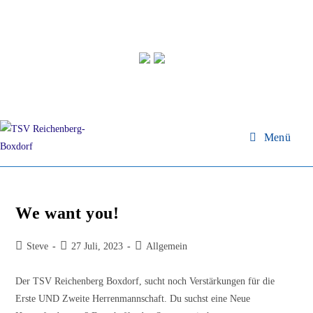
Zum
Inhalt
springen
Menü
We want you!
Beitrags-
Beitrag
Beitrags-
Steve
27 Juli, 2023
Allgemein
Autor:
veröffentlicht:
Kategorie:
Der TSV Reichenberg Boxdorf, sucht noch Verstärkungen für die
Erste UND Zweite Herrenmannschaft. Du suchst eine Neue