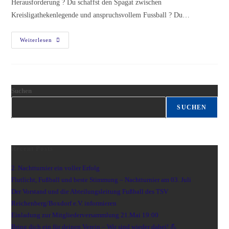
Herausforderung ? Du schaffst den Spagat zwischen
Kreisligathekenlegende und anspruchsvollem Fussball ? Du…
We
Weiterlesen
Want
You!
Suchen
SUCHEN
Recent Posts
2. Nachtturnier ein voller Erfolg
Flutlicht, Fußball und beste Stimmung – Nachtturnier am 03. Juli
Der Vorstand und die Abteilungsleitung Fußball des TSV
Reichenberg/Boxdorf e.V. informieren
Einladung zur Mitgliederversammlung 21.Mai 19:00
Bring dich ein für deinen Verein – Wir sind wieder dabei! 💪