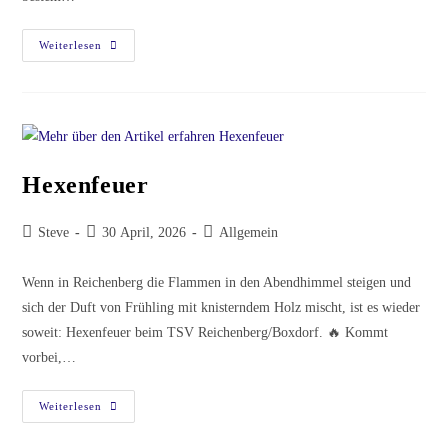
Rückblick:
Weiterlesen
21.
Hexenfeuer
Auf
Dem
Sportplatz
Reichenberg
Hexenfeuer
Beitrags-
Beitrag
Beitrags-
Steve
30 April, 2026
Allgemein
Autor:
veröffentlicht:
Kategorie:
Wenn in Reichenberg die Flammen in den Abendhimmel steigen und
sich der Duft von Frühling mit knisterndem Holz mischt, ist es wieder
soweit: Hexenfeuer beim TSV Reichenberg/Boxdorf. 🔥 Kommt
vorbei,…
Hexenfeuer
Weiterlesen