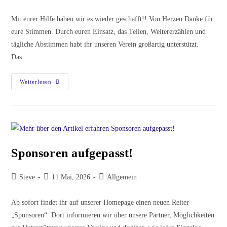
Autor:
veröffentlicht:
Kategorie:
Mit eurer Hilfe haben wir es wieder geschafft!! Von Herzen Danke für
eure Stimmen. Durch euren Einsatz, das Teilen, Weitererzählen und
tägliche Abstimmen habt ihr unseren Verein großartig unterstützt.
Das…
Bring
Weiterlesen
Dich
Ein
Für
Deinen
Verein
–
Wir
Sind
Wieder
Sponsoren aufgepasst!
Dabei!
💪
Beitrags-
Beitrag
Beitrags-
Steve
11 Mai, 2026
Allgemein
Autor:
veröffentlicht:
Kategorie:
Ab sofort findet ihr auf unserer Homepage einen neuen Reiter
„Sponsoren“. Dort informieren wir über unsere Partner, Möglichkeiten