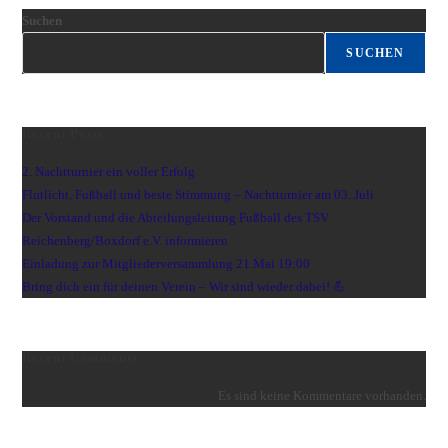
Suchen
SUCHEN
Recent Posts
2. Nachtturnier ein voller Erfolg
Flutlicht, Fußball und beste Stimmung – Nachtturnier am 03. Juli
Der Vorstand und die Abteilungsleitung Fußball des TSV
Reichenberg/Boxdorf e.V. informieren
Einladung zur Mitgliederversammlung 21.Mai 19:00
Bring dich ein für deinen Verein – Wir sind wieder dabei! 💪
Recent Comments
Es sind keine Kommentare vorhanden.