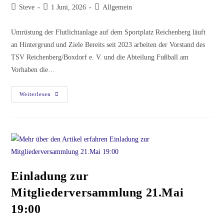
Beitrags-
Beitrag
Beitrags-
Steve
1 Juni, 2026
Allgemein
Autor:
veröffentlicht:
Kategorie:
Umrüstung der Flutlichtanlage auf dem Sportplatz Reichenberg läuft
an Hintergrund und Ziele Bereits seit 2023 arbeiten der Vorstand des
TSV Reichenberg/Boxdorf e. V. und die Abteilung Fußball am
Vorhaben die…
Der
Weiterlesen
Vorstand
Und
Die
Abteilungsleitung
Fußball
Des
TSV
Reichenberg/Boxdorf
E.V.
Informieren
Einladung zur
Mitgliederversammlung 21.Mai
19:00