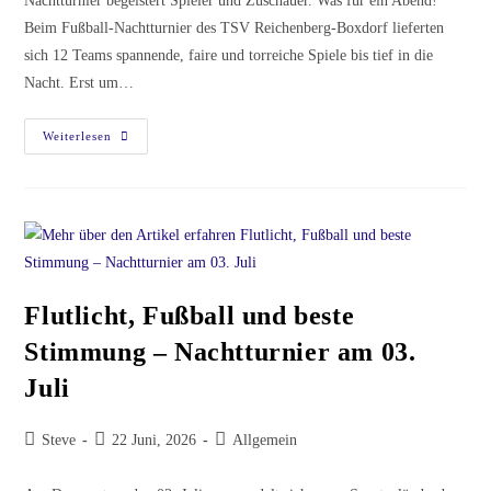
Nachtturnier begeistert Spieler und Zuschauer. Was für ein Abend!
Beim Fußball-Nachtturnier des TSV Reichenberg-Boxdorf lieferten
sich 12 Teams spannende, faire und torreiche Spiele bis tief in die
Nacht. Erst um…
2.
Weiterlesen
Nachtturnier
Ein
Voller
Erfolg
Flutlicht, Fußball und beste
Stimmung – Nachtturnier am 03.
Juli
Beitrags-
Beitrag
Beitrags-
Steve
22 Juni, 2026
Allgemein
Autor:
veröffentlicht:
Kategorie: