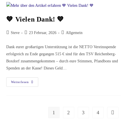
Jede
Stimme
Zählt!
💙
💙 Vielen Dank! 💙
Beitrags-
Beitrag
Beitrags-
Steve
23 Februar, 2026
Allgemein
Autor:
veröffentlicht:
Kategorie:
Dank eurer großartigen Unterstützung ist die NETTO Vereinsspende
erfolgreich zu Ende gegangen 515 € sind für den TSV Reichenberg-
Boxdorf zusammengekommen – durch eure Stimmen, Pfandbons und
Spenden an der Kasse! Dieses Geld…
💙
Weiterlesen
Vielen
Dank!
💙
1
2
3
4
Zur nächs