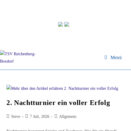
Zum
Inhalt
springen
Menü
2. Nachtturnier ein voller Erfolg
Beitrags-
Beitrag
Beitrags-
Steve
7 Juli, 2026
Allgemein
Autor:
veröffentlicht:
Kategorie: